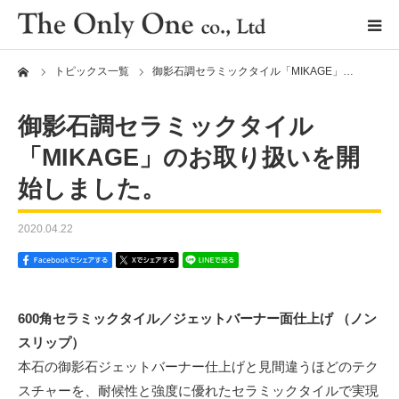
ーム
トピックス一覧
御影石調セラミックタイル「MIKAGE」…
御影石調セラミックタイル
「MIKAGE」のお取り扱いを開
始しました。
2020.04.22
セラミックタイル
デッキシステム
600角セラミックタイル／ジェットバーナー面仕上げ （ノン
レベリングシステム
（Fixplus）
スリップ）
本石の御影石ジェットバーナー仕上げと見間違うほどのテク
タイルクリップ
（Fixplus）
スチャーを、耐候性と強度に優れたセラミックタイルで実現